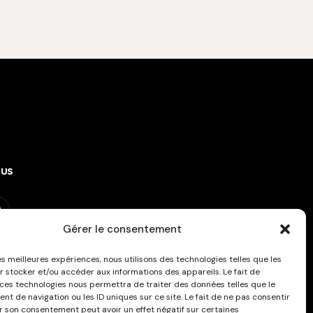
ous
Gérer le consentement
ous à la newsletter !
les meilleures expériences, nous utilisons des technologies telles que les
r stocker et/ou accéder aux informations des appareils. Le fait de
 ces technologies nous permettra de traiter des données telles que le
t de navigation ou les ID uniques sur ce site. Le fait de ne pas consentir
er son consentement peut avoir un effet négatif sur certaines