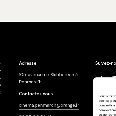
Adresse
Suivez-n
e
e
105, avenue de Skibbereen à
,
Penmarc’h
s
t
Abonnez-v
Contactez nous
Pour offrir 
cookies pou
cinema.penmarch@orange.fr
consentir à
comportemen
r
ou de retir