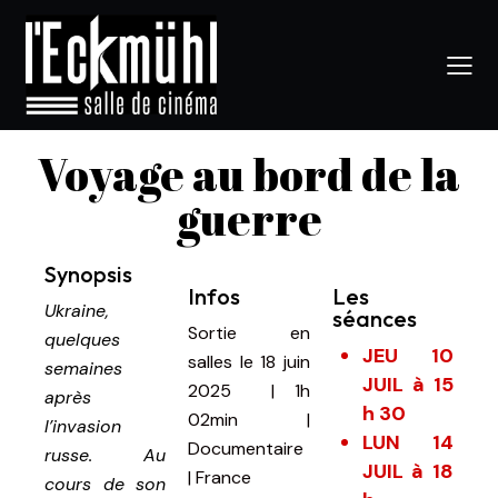
Voyage au bord de la
guerre
Synopsis
Infos
Les
Ukraine,
séances
Sortie en
quelques
JEU 10
salles le 18 juin
semaines
JUIL à 15
2025
|
1h
après
h 30
02min
|
l’invasion
LUN 14
Documentaire
russe. Au
JUIL à 18
| France
cours de son