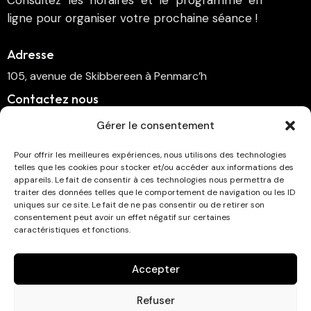
ligne pour organiser votre prochaine séance !
Adresse
105, avenue de Skibbereen à Penmarc’h
Contactez nous
cinema.penmarch@orange.fr
Gérer le consentement
06 70 00 64 41
Pour offrir les meilleures expériences, nous utilisons des technologies
telles que les cookies pour stocker et/ou accéder aux informations des
Suivez-nous
appareils. Le fait de consentir à ces technologies nous permettra de
traiter des données telles que le comportement de navigation ou les ID
uniques sur ce site. Le fait de ne pas consentir ou de retirer son
consentement peut avoir un effet négatif sur certaines
caractéristiques et fonctions.
Abonnez-vous à la newsletter !
Accepter
Refuser