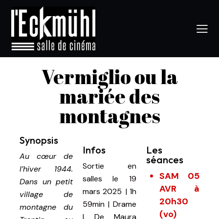
Vermiglio ou la
mariée des
montagnes
Synopsis
Infos
Les
Au cœur de
séances
Sortie en
l’hiver 1944.
SAM 05
salles le 19
Dans un petit
AVR à
mars 2025
|
1h
village de
20h30
59min
|
Drame
montagne du
(vo)
|
De
Maura