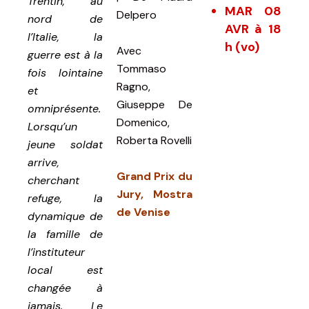
Trentin, au
MAR 08
Delpero
nord de
AVR à 18
l’Italie, la
h (vo)
Avec
guerre est à la
Tommaso
fois lointaine
Ragno,
et
Giuseppe De
omniprésente.
Domenico,
Lorsqu’un
Roberta Rovelli
jeune soldat
arrive,
Grand Prix du
cherchant
Jury, Mostra
refuge, la
de Venise
dynamique de
la famille de
l’instituteur
local est
changée à
jamais. Le