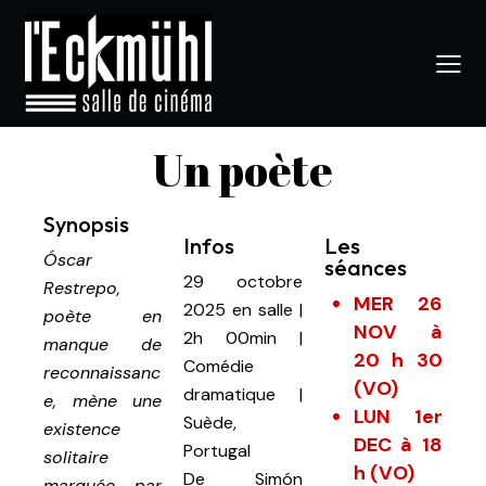
Un poète
Synopsis
Infos
Les
Óscar
séances
29 octobre
Restrepo,
MER 26
2025
en salle
|
poète en
NOV à
2h 00min
|
manque de
20 h 30
Comédie
reconnaissanc
(VO)
dramatique |
e, mène une
LUN 1er
Suède,
existence
DEC à 18
Portugal
solitaire
h (VO)
De
Simón
marquée par