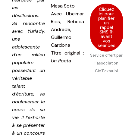
Mesa Soto
les
Cliquez
Avec
Ubeimar
ici pour
désillusions.
planifier
Rios, Rebeca
un
Sa rencontre
rappel
Andrade,
avec Yurlady,
SMS 1h
avant
Guillermo
une
vos
Cardona
séances
adolescente
Titre original
:
d’un milieu
Service offert par
Un Poeta
populaire
l’association
possédant un
Cin’Eckmuhl
véritable
talent
d’écriture, va
bouleverser le
cours de sa
vie. Il l’exhorte
à se présenter
à un concours