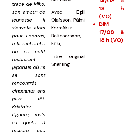
14/08 à
trace de Miko,
18 h
son amour de
Avec Egill
(VO)
jeunesse. Il
Olafsson, Pálmi
DIM
s’envole alors
Kormákur
17/08 à
pour Londres,
Baltasarsson,
18 h (VO)
à la recherche
Kōki,
de ce petit
Titre original
restaurant
Snerting
japonais où ils
se sont
rencontrés
cinquante ans
plus tôt.
Kristofer
l’ignore, mais
sa quête, à
mesure que