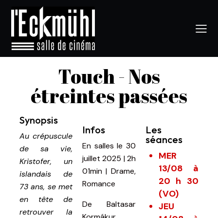
Touch - Nos
étreintes passées
Synopsis
Infos
Les
Au crépuscule
séances
En salles le 30
de sa vie,
MER
juillet 2025 | 2h
Kristofer, un
13/08 à
01min | Drame,
islandais de
20 h 30
Romance
73 ans, se met
(VO)
en tête de
De Baltasar
JEU
retrouver la
Kormákur