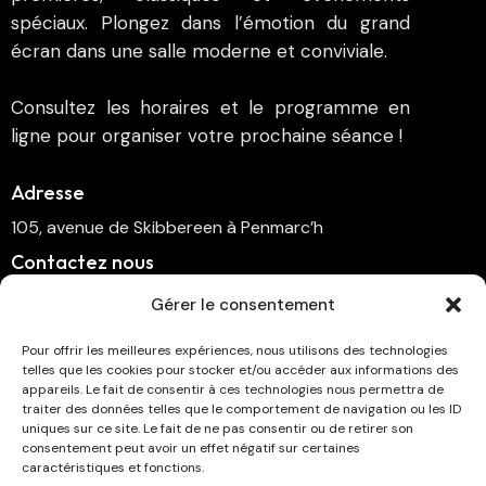
spéciaux. Plongez dans l’émotion du grand
écran dans une salle moderne et conviviale.
Consultez les horaires et le programme en
ligne pour organiser votre prochaine séance !
Adresse
105, avenue de Skibbereen à Penmarc’h
Contactez nous
cinema.penmarch@orange.fr
Gérer le consentement
06 70 00 64 41
Pour offrir les meilleures expériences, nous utilisons des technologies
telles que les cookies pour stocker et/ou accéder aux informations des
Suivez-nous
appareils. Le fait de consentir à ces technologies nous permettra de
traiter des données telles que le comportement de navigation ou les ID
uniques sur ce site. Le fait de ne pas consentir ou de retirer son
consentement peut avoir un effet négatif sur certaines
caractéristiques et fonctions.
Abonnez-vous à la newsletter !