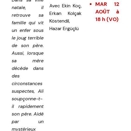
MAR 12
Avec
Ekin Koç,
natale, il
AOÛT à
Erkan Kolçak
retrouve sa
18 h (VO)
Köstendil,
famille qui vit
Hazar Ergüçlü
un enfer sous
le joug terrible
de son père.
Aussi, lorsque
sa mère
décède dans
des
circonstances
suspectes, Ali
soupçonne-t-
il rapidement
son père. Aidé
par un
mystérieux