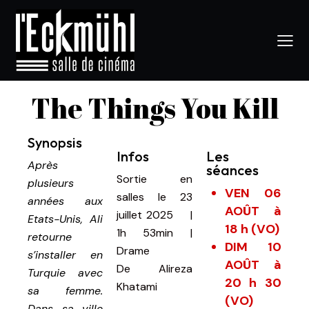
The Things You Kill
Synopsis
Infos
Les
Après
séances
Sortie en
plusieurs
VEN 06
salles le 23
années aux
AOÛT à
juillet 2025
|
Etats-Unis, Ali
18 h (VO)
1h 53min
|
retourne
DIM 10
Drame
s’installer en
AOÛT à
De
Alireza
Turquie avec
20 h 30
Khatami
sa femme.
(VO)
Dans sa ville