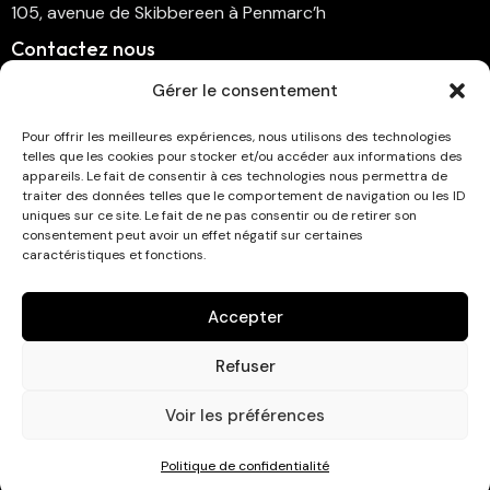
105, avenue de Skibbereen à Penmarc’h
Contactez nous
cinema.penmarch@orange.fr
Gérer le consentement
06 70 00 64 41
Pour offrir les meilleures expériences, nous utilisons des technologies
telles que les cookies pour stocker et/ou accéder aux informations des
Suivez-nous
appareils. Le fait de consentir à ces technologies nous permettra de
traiter des données telles que le comportement de navigation ou les ID
uniques sur ce site. Le fait de ne pas consentir ou de retirer son
consentement peut avoir un effet négatif sur certaines
caractéristiques et fonctions.
Abonnez-vous à la newsletter !
Accepter
Refuser
Voir les préférences
Cinéma Eckmühl © 2026. Tous droits réservés . Développé
Politique de confidentialité
par
Studio Graphique AP