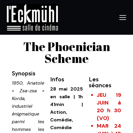
The Phoenician
Scheme
Synopsis
Infos
Les
1950. Anatole
séances
28 mai 2025
« Zsa-zsa »
JEU 19
en salle
|
1h
Korda,
JUIN à
41min
|
industriel
20 h 30
Action,
énigmatique
(VO)
Comédie,
parmi les
MAR 24
Comédie
hommes les