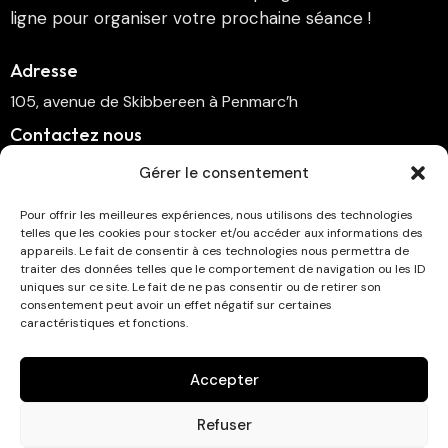
ligne pour organiser votre prochaine séance !
Adresse
105, avenue de Skibbereen à Penmarc’h
Contactez nous
cinema.penmarch@orange.fr
Gérer le consentement
06 70 00 64 41
Pour offrir les meilleures expériences, nous utilisons des technologies
telles que les cookies pour stocker et/ou accéder aux informations des
Suivez-nous
appareils. Le fait de consentir à ces technologies nous permettra de
traiter des données telles que le comportement de navigation ou les ID
uniques sur ce site. Le fait de ne pas consentir ou de retirer son
consentement peut avoir un effet négatif sur certaines
caractéristiques et fonctions.
Abonnez-vous à la newsletter !
Accepter
Refuser