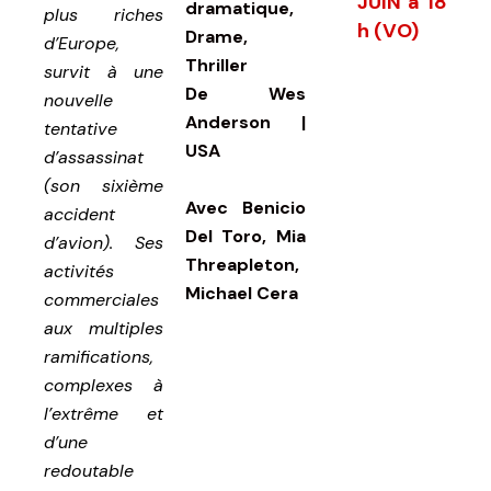
JUIN à 18
dramatique,
plus riches
h (VO)
Drame,
d’Europe,
Thriller
survit à une
De
Wes
nouvelle
Anderson |
tentative
USA
d’assassinat
(son sixième
Avec
Benicio
accident
Del Toro, Mia
d’avion). Ses
Threapleton,
activités
Michael Cera
commerciales
aux multiples
ramifications,
complexes à
l’extrême et
d’une
redoutable