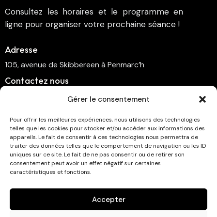
Consultez les horaires et le programme en
ligne pour organiser votre prochaine séance !
Adresse
105, avenue de Skibbereen à Penmarc’h
Contactez nous
cinema.penmarch@orange.fr
Gérer le consentement
06 70 00 64 41
Pour offrir les meilleures expériences, nous utilisons des technologies
telles que les cookies pour stocker et/ou accéder aux informations des
Suivez-nous
appareils. Le fait de consentir à ces technologies nous permettra de
traiter des données telles que le comportement de navigation ou les ID
uniques sur ce site. Le fait de ne pas consentir ou de retirer son
consentement peut avoir un effet négatif sur certaines
caractéristiques et fonctions.
Abonnez-vous à la newsletter !
Accepter