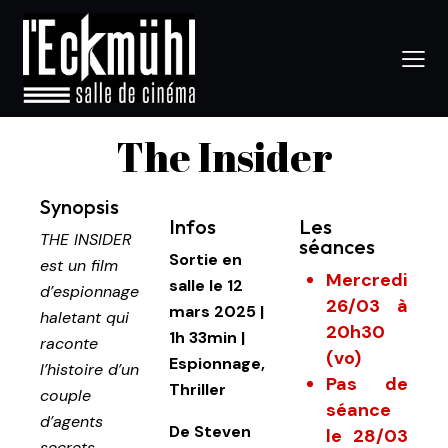
The Insider
Synopsis
Infos
Les
THE INSIDER
séances
Sortie en
est un film
Mercredi
salle le 12
d’espionnage
26/03 à
mars 2025
|
haletant qui
20h30
1h 33min
|
raconte
(vo)
Espionnage,
l’histoire d’un
Pas de
Thriller
couple
séance
d’agents
De
Steven
le 28/03
secrets,