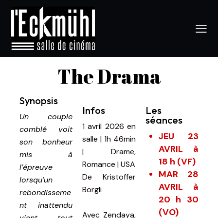
The Drama
Synopsis
Infos
Les
Un couple
séances
1 avril 2026
en
comblé voit
JEU 23
salle
|
1h 46min
son bonheur
AVRIL à
|
Drame,
mis à
18 h (VF)
Romance | USA
l’épreuve
MAR 28
De
Kristoffer
lorsqu’un
AVRIL à
Borgli
rebondisseme
20 h 30
nt inattendu
(VO)
Avec
Zendaya,
vient tout