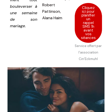
Robert
bouleverser à
Cliquez
Pattinson,
ici pour
une semaine
planifier
Alana Haim
un
de son
rappel
mariage.
SMS 1h
avant
vos
séances
Service offert par
l’association
Cin’Eckmuhl