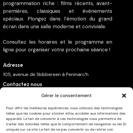
programmation riche : films récents, avant-
premières, classiques et événements
spéciaux. Plongez dans l’émotion du grand
écran dans une salle moderne et conviviale.
Consultez les horaires et le programme en
ligne pour organiser votre prochaine séance !
Adresse
105, avenue de Skibbereen à Penmarc’h
Contactez nous
cinema.penmarch@orange.fr
Gérer le consentement
06 70 00 64 41
Pour offrir les meilleures expériences, nous utilisons des technologies
telles que les cookies pour stocker et/ou accéder aux informations des
Suivez-nous
appareils. Le fait de consentir à ces technologies nous permettra de
traiter des données telles que le comportement de navigation ou les ID
uniques sur ce site. Le fait de ne pas consentir ou de retirer son