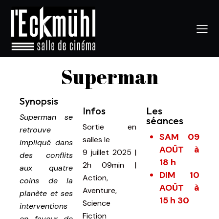
Superman
Synopsis
Infos
Les
Superman se
séances
Sortie en
retrouve
SAM 09
salles le
impliqué dans
AOÛT à
9 juillet 2025
|
des conflits
18 h
2h 09min
|
aux quatre
DIM 10
Action,
coins de la
AOÛT à
Aventure,
planète et ses
15 h 30
Science
interventions
Fiction
en faveur de