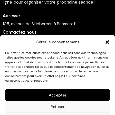
ligne pour organiser votre prochaine séance !
Adresse
105, avenue de Skibbereen à Penmarc’h
Contactez nous
cinema.penmarch@orange.fr
Gérer le consentement
06 70 00 64 41
Pour offrir les meilleures expériences, nous utilisons des technologies
telles que les cookies pour stocker et/ou accéder aux informations des
Suivez-nous
appareils. Le fait de consentir à ces technologies nous permettra de
traiter des données telles que le comportement de navigation ou les ID
uniques sur ce site. Le fait de ne pas consentir ou de retirer son
consentement peut avoir un effet négatif sur certaines
caractéristiques et fonctions.
Abonnez-vous à la newsletter !
Accepter
Refuser