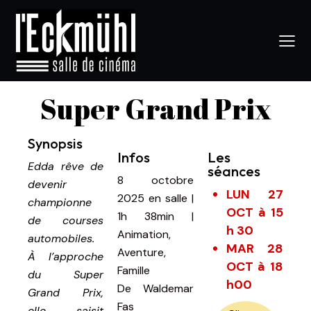
Super Grand Prix
Synopsis
Infos
Les
Edda rêve de
séances
8 octobre
devenir
LUN 27
2025
en salle
|
championne
OCT à 15
1h 38min
|
de courses
h 30
Animation,
automobiles.
MAR 28
Aventure,
À l’approche
OCT à 18
Famille
du Super
h00
De
Waldemar
Grand Prix,
Fas
elle saisit