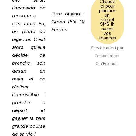
Cliquez
ici pour
l’occasion de
planifier
Titre original
:
un
rencontrer
rappel
G
rand Prix Of
son idole Ed,
SMS 1h
avant
Europe
un pilote de
vos
séances
légende. C’est
alors qu’elle
Service offert par
décide de
l’association
prendre son
Cin’Eckmuhl
destin en
main et de
réaliser
l’impossible :
prendre le
départ et
gagner la plus
grande course
de sa vie !