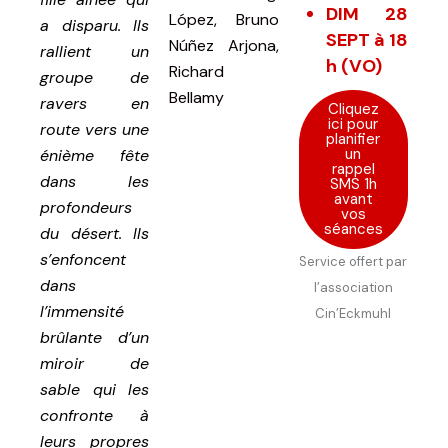
DIM 28
López, Bruno
a disparu. Ils
SEPT à 18
Núñez Arjona,
rallient un
h (VO)
Richard
groupe de
Bellamy
ravers en
Cliquez
ici pour
route vers une
planifier
un
énième fête
rappel
dans les
SMS 1h
avant
profondeurs
vos
séances
du désert. Ils
s’enfoncent
Service offert par
dans
l’association
l’immensité
Cin’Eckmuhl
brûlante d’un
miroir de
sable qui les
confronte à
leurs propres