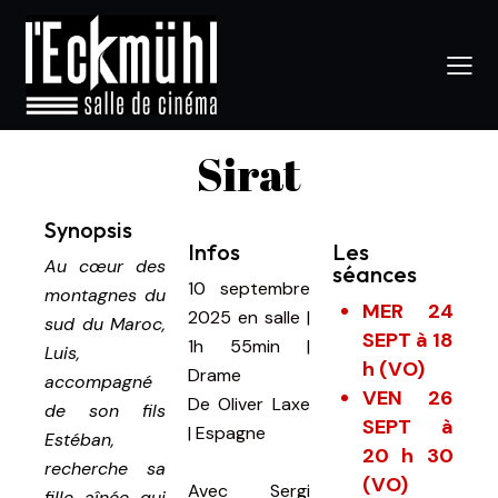
Sirat
Synopsis
Infos
Les
Au cœur des
séances
1
0 septembre
montagnes du
MER 24
2025
en salle
|
sud du Maroc,
SEPT à 18
1h 55min
|
Luis,
h (VO)
Drame
accompagné
VEN 26
De
Oliver Laxe
de son fils
SEPT à
| Espagne
Estéban,
20 h 30
recherche sa
(VO)
Avec
Sergi
fille aînée qui