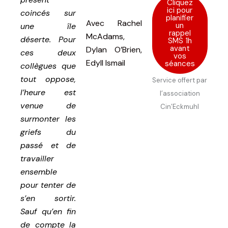
Cliquez
ici pour
coincés sur
planifier
Avec
Rachel
un
une île
rappel
McAdams,
déserte. Pour
SMS 1h
avant
Dylan O’Brien,
ces deux
vos
Edyll Ismail
séances
collègues que
tout oppose,
Service offert par
l’heure est
l’association
venue de
Cin’Eckmuhl
surmonter les
griefs du
passé et de
travailler
ensemble
pour tenter de
s’en sortir.
Sauf qu’en fin
de compte la