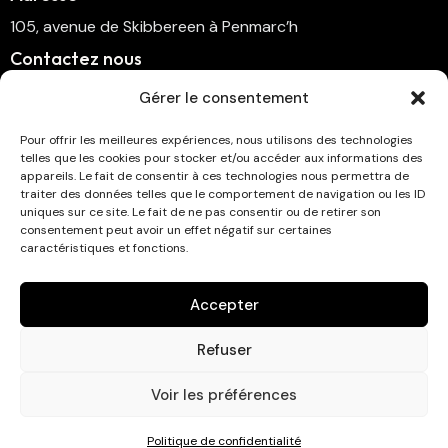
105, avenue de Skibbereen à Penmarc’h
Contactez nous
cinema.penmarch@orange.fr
Gérer le consentement
06 70 00 64 41
Pour offrir les meilleures expériences, nous utilisons des technologies
telles que les cookies pour stocker et/ou accéder aux informations des
Suivez-nous
appareils. Le fait de consentir à ces technologies nous permettra de
traiter des données telles que le comportement de navigation ou les ID
uniques sur ce site. Le fait de ne pas consentir ou de retirer son
consentement peut avoir un effet négatif sur certaines
caractéristiques et fonctions.
Abonnez-vous à la newsletter !
Accepter
Refuser
Voir les préférences
Cinéma Eckmühl © 2026. Tous droits réservés . Développé
Politique de confidentialité
par
Studio Graphique AP