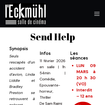
Send Help
Synopsis
Infos
Les
Seuls
séances
11 février 2026
rescapés d’un
LUN 09
en salle
|
1h
accident
MARS à
54min
|
d’avion, Linda
20 h 30
Comédie,
Liddle et
(VO)
Epouvante-
Bradley
Interdit
horreur,
Preston se
– 12 ans
Thriller
retrouvent à
De
Sam Raimi
présent