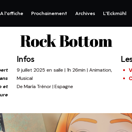
A l’affiche
Prochainement
Archives
L’Eckmühl
Rock Bottom
Infos
Le
V
bert
9 juillet 2025
en salle
|
1h 26min
|
Animation,
C
ans
Musical
b et
De
María Trénor | Espagne
ture