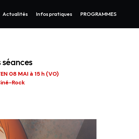
Actualités
Infos pratiques
PROGRAMMES
s séances
EN 08 MAI à 15 h (VO)
iné-Rock