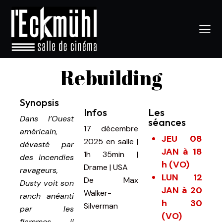
Rebuilding
Synopsis
Infos
Les
Dans l’Ouest
séances
17 décembre
américain,
JEU 08
2025
en salle
|
dévasté par
JAN à 18
1h 35min
|
des incendies
h (VO)
Drame | USA
ravageurs,
LUN 12
De
Max
Dusty voit son
JAN à 20
Walker-
ranch anéanti
h 30
Silverman
par les
(VO)
flammes. Il