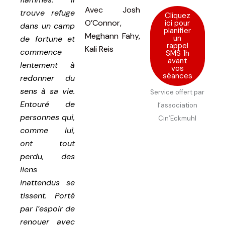
Avec
Josh
trouve refuge
Cliquez
O’Connor,
ici pour
dans un camp
planifier
Meghann Fahy,
un
de fortune et
rappel
Kali Reis
commence
SMS 1h
avant
lentement à
vos
séances
redonner du
sens à sa vie.
Service offert par
Entouré de
l’association
personnes qui,
Cin’Eckmuhl
comme lui,
ont tout
perdu, des
liens
inattendus se
tissent. Porté
par l’espoir de
renouer avec