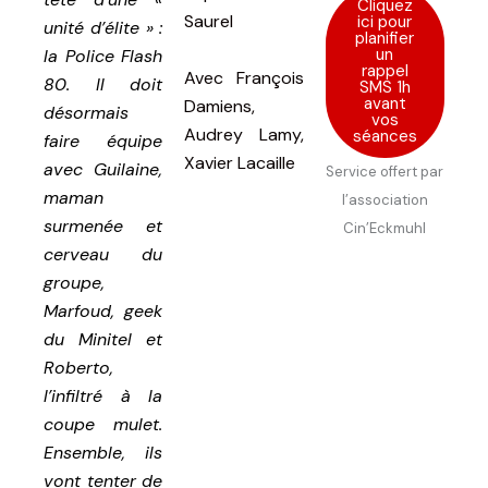
Cliquez
Saurel
ici pour
unité d’élite » :
planifier
un
la Police Flash
rappel
Avec
François
80. Il doit
SMS 1h
avant
Damiens,
désormais
vos
Audrey Lamy,
séances
faire équipe
Xavier Lacaille
avec Guilaine,
Service offert par
maman
l’association
surmenée et
Cin’Eckmuhl
cerveau du
groupe,
Marfoud, geek
du Minitel et
Roberto,
l’infiltré à la
coupe mulet.
Ensemble, ils
vont tenter de