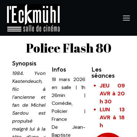
Police Flash 80
Synopsis
Infos
Les
1984. Yvon
séances
18 mars 2026
Kastendeuch,
JEU 09
en salle
|
1h
flic à
AVR à 20
26min
|
l’ancienne et
h 30
Comédie,
fan de Michel
LUN 13
Policier |
Sardou est
AVR à 18
France
propulsé
h
De
Jean-
malgré lui à la
Baptiste
tête d’une «