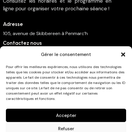
Consultez les horaires et le programme en
ligne pour organiser votre prochaine séance !
Adresse
105, avenue de Skibbereen à Penmarc’h
Contactez nous
cinema.penmarch@orange.fr
Gérer le consentement
06 70 00 64 41
Pour offrir les meilleures expériences, nous utilisons des technologies
telles que les cookies pour stocker et/ou accéder aux informations des
Suivez-nous
appareils. Le fait de consentir à ces technologies nous permettra de
traiter des données telles que le comportement de navigation ou les ID
uniques sur ce site. Le fait de ne pas consentir ou de retirer son
consentement peut avoir un effet négatif sur certaines
caractéristiques et fonctions.
Abonnez-vous à la newsletter !
Accepter
Refuser