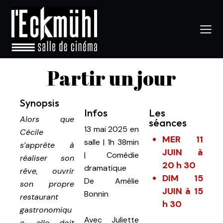
Partir un jour
Synopsis
Infos
Les
Alors que
séances
13 mai 2025
en
Cécile
MER 11
salle
|
1h 38min
s’apprête à
JUIN à
|
Comédie
réaliser son
20 h 30
dramatique
rêve, ouvrir
DIM 15
De
Amélie
son propre
JUIN à 15
Bonnin
restaurant
h 30
gastronomiqu
Avec
Juliette
e, elle doit