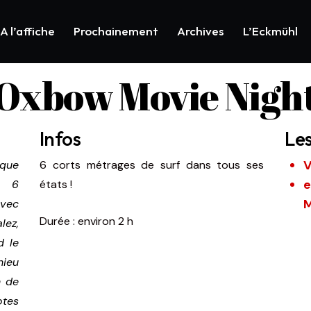
A l’affiche
Prochainement
Archives
L’Eckmühl
Oxbow Movie Nigh
Infos
Le
V
aque
6 corts métrages de surf dans tous ses
es 6
états !
M
avec
Durée : environ 2 h
lez,
d le
hieu
h de
otes