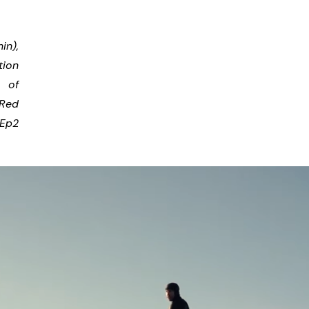
in),
tion
 of
 Red
 Ep2