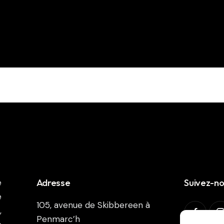
Adresse
Suivez-n
e
e
105, avenue de Skibbereen à
,
Penmarc’h