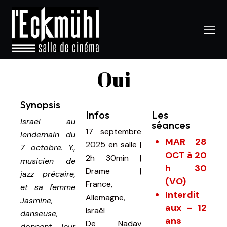
Oui
Synopsis
Infos
Les
Israël au
séances
17 septembre
lendemain du
MAR 28
2025
en salle
|
7 octobre. Y.,
OCT à 20
2h 30min
|
musicien de
h 30
Drame |
jazz précaire,
(VO)
France,
et sa femme
Interdit
Allemagne,
Jasmine,
aux – 12
Israël
danseuse,
ans
De
Nadav
donnent leur