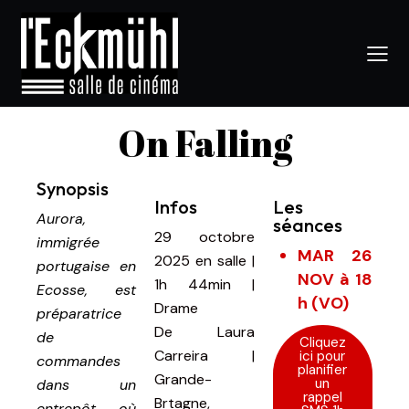
On Falling
Synopsis
Infos
Les
Aurora,
séances
29 octobre
immigrée
MAR 26
2025
en salle
|
portugaise en
NOV à 18
1h 44min
|
Ecosse, est
h (VO)
Drame
préparatrice
De
Laura
de
Cliquez
Carreira |
ici pour
commandes
planifier
Grande-
un
dans un
rappel
Brtagne,
entrepôt où