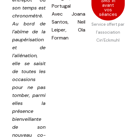
SMS 1h
avant
Portugal
son temps est
vos
Avec
Joana
séances
chronométré.
Santos, Neil
Au bord de
Service offert par
Leiper, Ola
l’abîme de la
l’association
Forman
paupérisation
Cin’Eckmuhl
et de
l’aliénation,
elle se saisit
de toutes les
occasions
pour ne pas
tomber, parmi
elles la
présence
bienveillante
de son
nouveau co-