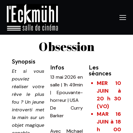
Obsession
Synopsis
Infos
Les
Et si vous
séances
13 mai 2026
en
pouviez
MER 10
salle
|
1h 49min
réaliser votre
JUIN à
|
Epouvante-
rêve le plus
20 h 30
horreur | USA
fou ? Un jeune
(VO)
De
Curry
introverti met
MAR 16
Barker
la main sur un
JUIN à 18
objet magique
h 00
Avec
Michael
capable