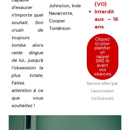
(VO)
Johnston, Inde
d’exaucer
Interdit
Navarrette,
n’importe quel
aux – 16
Cooper
souhait. Son
ans
Tomlinson
crush de
toujours
Cliquez
ici pour
tombe alors
planifier
un
raide dingue
rappel
de lui… jusqu’à
SMS 1h
avant
l’obsession la
vos
séances
plus totale.
Faites
Service offert par
attention à ce
l’association
que vous
Cin’Eckmuhl
souhaitez !