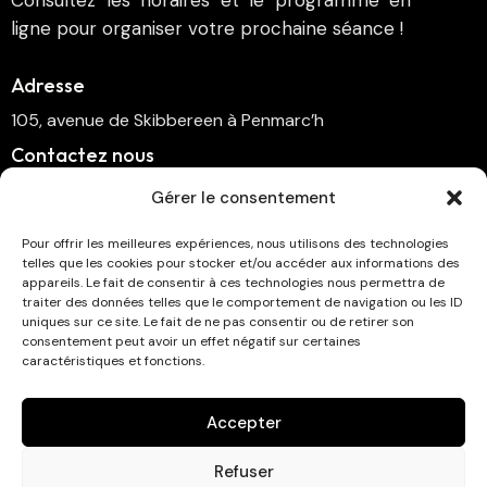
Consultez les horaires et le programme en
ligne pour organiser votre prochaine séance !
Adresse
105, avenue de Skibbereen à Penmarc’h
Contactez nous
cinema.penmarch@orange.fr
Gérer le consentement
06 70 00 64 41
Pour offrir les meilleures expériences, nous utilisons des technologies
telles que les cookies pour stocker et/ou accéder aux informations des
Suivez-nous
appareils. Le fait de consentir à ces technologies nous permettra de
traiter des données telles que le comportement de navigation ou les ID
uniques sur ce site. Le fait de ne pas consentir ou de retirer son
consentement peut avoir un effet négatif sur certaines
caractéristiques et fonctions.
Abonnez-vous à la newsletter !
Accepter
Refuser