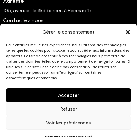
Adresse
105, avenue de Skibbereen à Penmarc’h
Contactez nous
cinema.penmarch@orange.fr
Gérer le consentement
06 70 00 64 41
Pour offrir les meilleures expériences, nous utilisons des technologies
telles que les cookies pour stocker et/ou accéder aux informations des
Suivez-nous
appareils. Le fait de consentir à ces technologies nous permettra de
traiter des données telles que le comportement de navigation ou les ID
uniques sur ce site. Le fait de ne pas consentir ou de retirer son
consentement peut avoir un effet négatif sur certaines
caractéristiques et fonctions.
Abonnez-vous à la newsletter !
Accepter
Refuser
Voir les préférences
Cinéma Eckmühl © 2026. Tous droits réservés . Développé