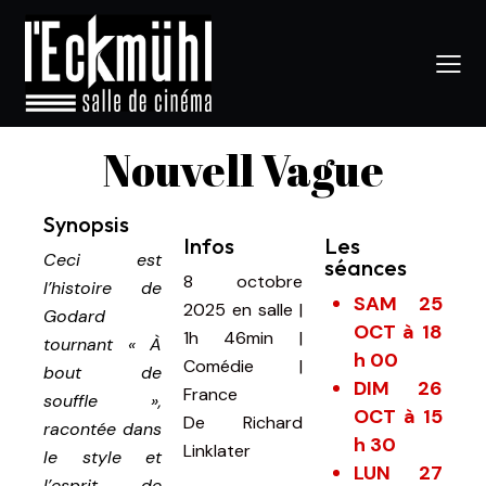
Nouvell Vague
Synopsis
Infos
Les
Ceci est
séances
8 octobre
l’histoire de
SAM 25
2025
en salle
|
Godard
OCT à 18
1h 46min
|
tournant « À
h 00
Comédie |
bout de
DIM 26
France
souffle »,
OCT à 15
De
Richard
racontée dans
h 30
Linklater
le style et
LUN 27
l’esprit de