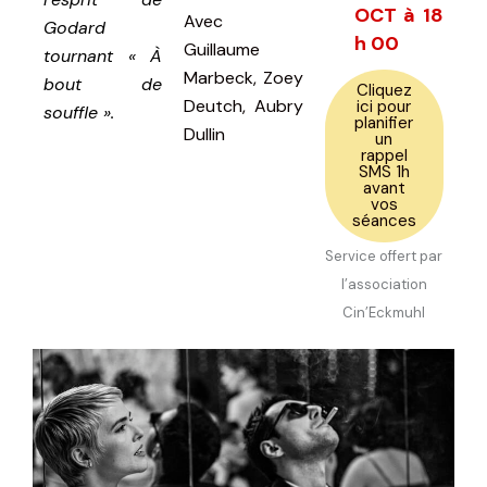
OCT à 18
Avec
Godard
h 00
Guillaume
tournant « À
Marbeck, Zoey
bout de
Cliquez
Deutch, Aubry
ici pour
souffle ».
planifier
Dullin
un
rappel
SMS 1h
avant
vos
séances
Service offert par
l’association
Cin’Eckmuhl