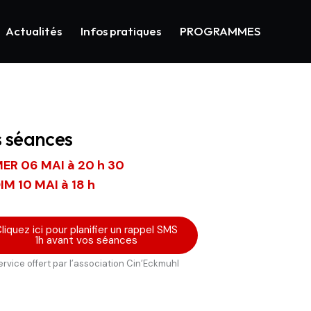
Actualités
Infos pratiques
PROGRAMMES
s séances
ER 06 MAI à 20 h 30
IM 10 MAI à 18 h
liquez ici pour planifier un rappel SMS
1h avant vos séances
ervice offert par l’association Cin’Eckmuhl