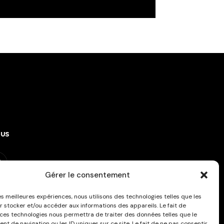
ous
Gérer le consentement
ous à la newsletter !
les meilleures expériences, nous utilisons des technologies telles que les
r stocker et/ou accéder aux informations des appareils. Le fait de
 ces technologies nous permettra de traiter des données telles que le
t de navigation ou les ID uniques sur ce site. Le fait de ne pas consentir