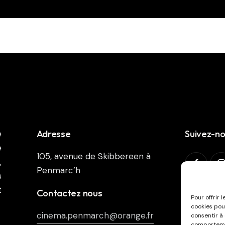
Adresse
Suivez-n
e
e
105, avenue de Skibbereen à
,
Penmarc’h
s
t
Abonnez-v
Contactez nous
Pour offrir 
cookies pou
cinema.penmarch@orange.fr
consentir à
comportemen