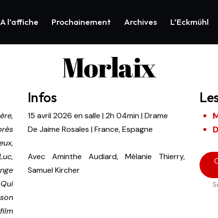
A l’affiche
Prochainement
Archives
L’Eckmühl
Morlaix
Infos
Le
M
ère,
15 avril 2026
en salle
|
2h 04min
|
Drame
D
près
De
Jaime Rosales | France, Espagne
eux,
uc,
Avec
Aminthe Audiard, Mélanie Thierry,
C
onge
Samuel Kircher
 Qui
S
 son
film