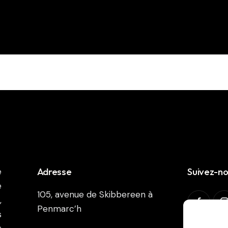
Adresse
Suivez-n
e
e
105, avenue de Skibbereen à
,
Penmarc’h
s