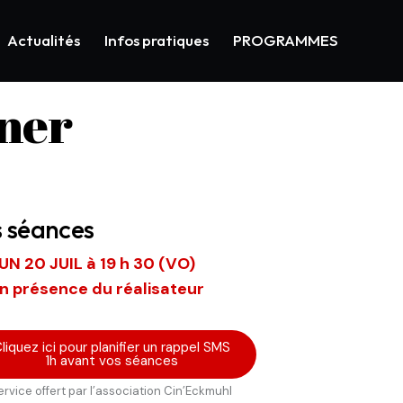
Actualités
Infos pratiques
PROGRAMMES
rner
s séances
UN 20 JUIL à 19 h 30 (VO)
n présence du réalisateur
liquez ici pour planifier un rappel SMS
1h avant vos séances
ervice offert par l’association Cin’Eckmuhl