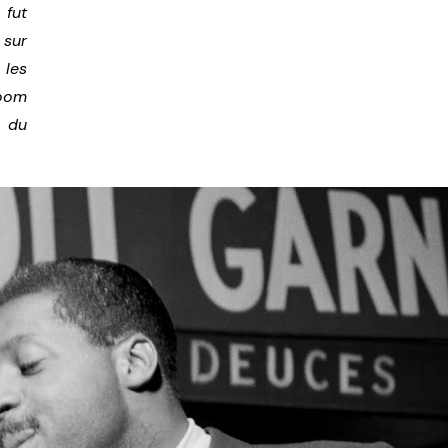
 fut
 sur
 les
boom
 du