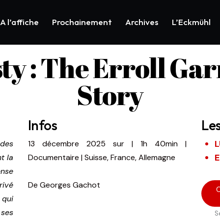
A l’affiche
Prochainement
Archives
L’Eckmühl
ty : The Erroll Ga
Story
Infos
Le
L
des
13 décembre 2025
sur
|
1h 40min
|
E
t la
Documentaire | Suisse, France, Allemagne
ense
ivé
De
Georges Gachot
C
qui
 ses
S