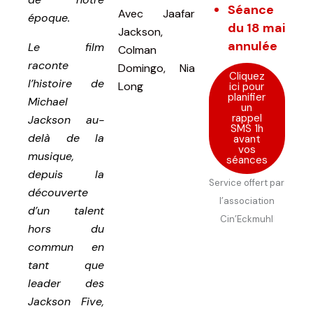
Séance
Avec
Jaafar
époque.
du 18 mai
Jackson,
annulée
Le film
Colman
raconte
Domingo, Nia
Cliquez
l’histoire de
Long
ici pour
planifier
Michael
un
rappel
Jackson au-
SMS 1h
delà de la
avant
vos
musique,
séances
depuis la
Service offert par
découverte
l’association
d’un talent
Cin’Eckmuhl
hors du
commun en
tant que
leader des
Jackson Five,