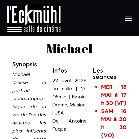
Michael
Synopsis
Infos
Les
Michael
séances
22 avril 2026
dresse le
MER 13
en salle
|
2h
portrait
MAI à 17
08min
|
Biopic,
cinématograp
h 30 (VF)
Drame, Musical
hique de la
SAM 16
| USA
vie de l’un des
MAI à 20
De
Antoine
artistes les
h 30
Fuqua
plus influents
(VO)
de notre