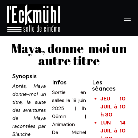
Maya, donne-moi un
autre titre
Synopsis
Infos
Les
Après, Maya
séances
Sortie en
donne-moi un
JEU 10
salles le 18 juin
titre, la suite
JUIL à 10
2025
|
1h
des aventures
h 30
06min
|
de Maya
LUN 14
Animation
racontées par
JUIL à 10
De
Michel
Blanche