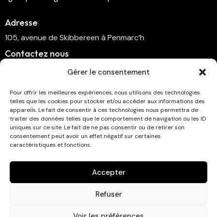
Adresse
105, avenue de Skibbereen à Penmarc’h
Contactez nous
cinema.penmarch@orange.fr
Gérer le consentement
06 70 00 64 41
Pour offrir les meilleures expériences, nous utilisons des technologies
telles que les cookies pour stocker et/ou accéder aux informations des
Suivez-nous
appareils. Le fait de consentir à ces technologies nous permettra de
traiter des données telles que le comportement de navigation ou les ID
uniques sur ce site. Le fait de ne pas consentir ou de retirer son
consentement peut avoir un effet négatif sur certaines
caractéristiques et fonctions.
Abonnez-vous à la newsletter !
Accepter
Refuser
Voir les préférences