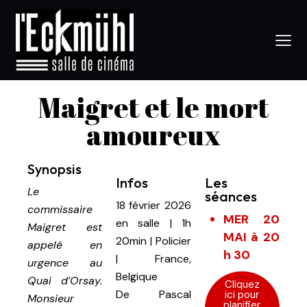
Maigret et le mort
amoureux
Synopsis
Infos
Les
Le
séances
18 février 2026
commissaire
MER 20
en salle
|
1h
Maigret est
MAI à 20
20min
|
Policier
appelé en
h 30
| France,
urgence au
Belgique
Quai d’Orsay.
Cliquez
De
Pascal
ici pour
Monsieur
planifier