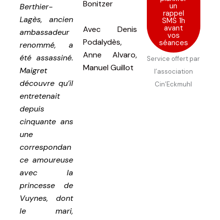
Bonitzer
un
Berthier-
rappel
Lagès, ancien
SMS 1h
avant
Avec
Denis
ambassadeur
vos
Podalydès,
séances
renommé, a
Anne Alvaro,
été assassiné.
Service offert par
Manuel Guillot
Maigret
l’association
découvre qu’il
Cin’Eckmuhl
entretenait
depuis
cinquante ans
une
correspondan
ce amoureuse
avec la
princesse de
Vuynes, dont
le mari,