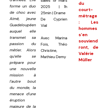
salles 19 mars
du
forme un duo
2025
|
1h
court-
de choc avec
25min
|
Drame
métrage
Aimé, jeune
De
Cyprien
: Les
Guadeloupéen
Vial
hommes
auquel elle
s’en
transmet sa
Avec
Marina
souviend
passion du
Foïs, Théo
ront, de
métier. Alors
Christine,
Valérie
qu’elle se
Mathieu Demy
Müller
prépare pour
une nouvelle
mission à
l’autre bout
du monde, la
menace d’une
éruption
majeure de la