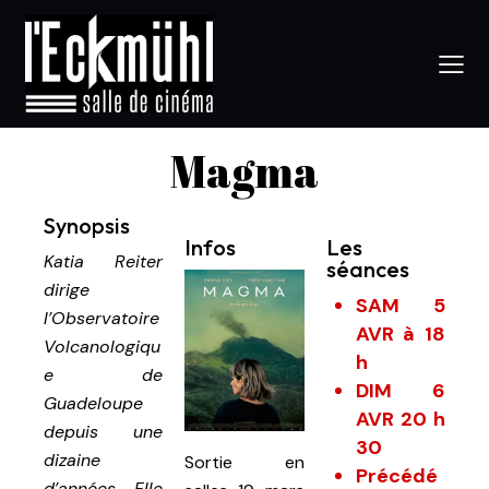
Magma
Synopsis
Infos
Les
Katia Reiter
séances
dirige
SAM 5
l’Observatoire
AVR à 18
Volcanologiqu
h
e de
DIM 6
Guadeloupe
AVR 20 h
depuis une
30
dizaine
Sortie en
Précédé
d’années. Elle