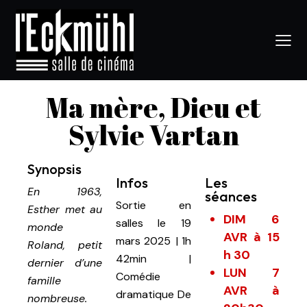
Ma mère, Dieu et
Sylvie Vartan
Synopsis
Infos
Les
En 1963,
séances
Sortie en
Esther met au
DIM 6
salles le 19
monde
AVR à 15
mars 2025
|
1h
Roland, petit
h 30
42min
|
dernier d’une
LUN 7
Comédie
famille
AVR à
dramatique
De
nombreuse.