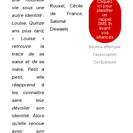
Cliquez
Rouxel, Cécile
ici pour
vie sous une
planifier
de France,
un
autre identité :
rappel
Salomé
Louise. Quinze
SMS 1h
avant
Dewaels
ans plus tard,
vos
séances
« Louise »
retrouve la
Service offert par
trace de sa
l’association
sœur et de sa
Cin’Eckmuhl
mère. Petit à
petit, elle
réapprend à
les connaître
sans leur
dévoiler son
identité. Alors
qu’elle renoue
avec son