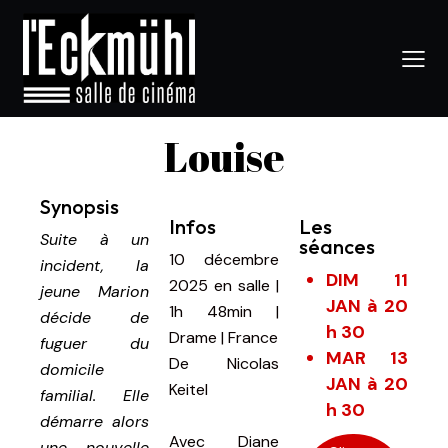
Louise
Synopsis
Infos
Les
Suite à un
séances
10 décembre
incident, la
DIM 11
2025
en salle
|
jeune Marion
JAN à 20
1h 48min
|
décide de
h 30
Drame | France
fuguer du
MAR 13
De
Nicolas
domicile
JAN à 20
Keitel
familial. Elle
h 30
démarre alors
Avec
Diane
une nouvelle