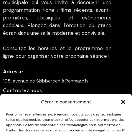
municipale qui vous invite à découvrir une
programmation riche : films récents, avant-
premières, classiques et événements
spéciaux. Plongez dans l’émotion du grand
écran dans une salle moderne et conviviale.
Consultez les horaires et le programme en
ligne pour organiser votre prochaine séance !
Adresse
105, avenue de Skibbereen à Penmarc’h
Contactez nous
cinema.penmarch@orange.fr
Gérer le consentement
06 70 00 64 41
Pour offrir les meilleures expériences, nous utilisons des technologies
telles que les cookies pour stocker et/ou accéder aux informations des
Suivez-nous
appareils. Le fait de consentir à ces technologies nous permettra de
traiter des données telles que le comportement de navigation ou les ID