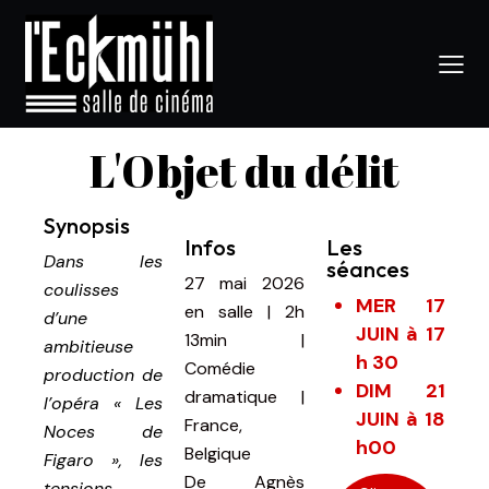
L'Objet du délit
Synopsis
Infos
Les
Dans les
séances
27 mai 2026
coulisses
MER 17
en salle
|
2h
d’une
JUIN à 17
13min
|
ambitieuse
h 30
Comédie
production de
DIM 21
dramatique |
l’opéra « Les
JUIN à 18
France,
Noces de
h00
Belgique
Figaro », les
De
Agnès
tensions