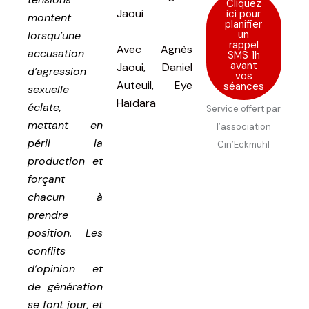
Cliquez
Jaoui
ici pour
montent
planifier
un
lorsqu’une
rappel
Avec
Agnès
accusation
SMS 1h
avant
Jaoui, Daniel
d’agression
vos
Auteuil, Eye
séances
sexuelle
Haïdara
éclate,
Service offert par
mettant en
l’association
péril la
Cin’Eckmuhl
production et
forçant
chacun à
prendre
position. Les
conflits
d’opinion et
de génération
se font jour, et