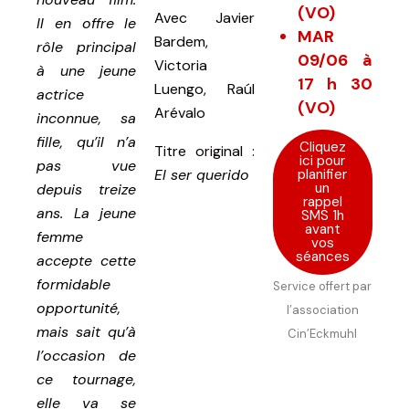
(VO)
Avec
Javier
Il en offre le
MAR
Bardem,
rôle principal
09/06 à
Victoria
à une jeune
17 h 30
Luengo, Raúl
actrice
(VO)
Arévalo
inconnue, sa
fille, qu’il n’a
Cliquez
Titre original :
ici pour
pas vue
planifier
El ser querido
un
depuis treize
rappel
ans. La jeune
SMS 1h
avant
femme
vos
séances
accepte cette
formidable
Service offert par
opportunité,
l’association
mais sait qu’à
Cin’Eckmuhl
l’occasion de
ce tournage,
elle va se