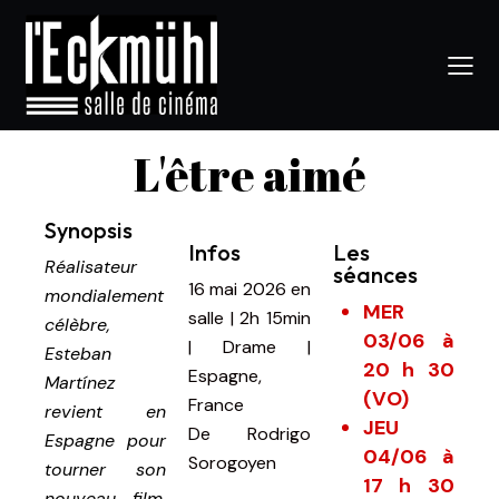
L'être aimé
Synopsis
Infos
Les
Réalisateur
séances
16 mai 2026
en
mondialement
MER
salle
|
2h 15min
célèbre,
03/06 à
|
Drame |
Esteban
20 h 30
Espagne,
Martínez
(VO)
France
revient en
JEU
De
Rodrigo
Espagne pour
04/06 à
Sorogoyen
tourner son
17 h 30
nouveau film.