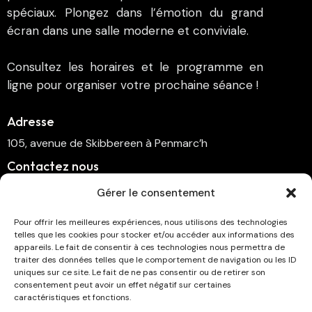
spéciaux. Plongez dans l’émotion du grand
écran dans une salle moderne et conviviale.
Consultez les horaires et le programme en
ligne pour organiser votre prochaine séance !
Adresse
105, avenue de Skibbereen à Penmarc’h
Contactez nous
cinema.penmarch@orange.fr
Gérer le consentement
06 70 00 64 41
Pour offrir les meilleures expériences, nous utilisons des technologies
telles que les cookies pour stocker et/ou accéder aux informations des
Suivez-nous
appareils. Le fait de consentir à ces technologies nous permettra de
traiter des données telles que le comportement de navigation ou les ID
uniques sur ce site. Le fait de ne pas consentir ou de retirer son
consentement peut avoir un effet négatif sur certaines
caractéristiques et fonctions.
Abonnez-vous à la newsletter !