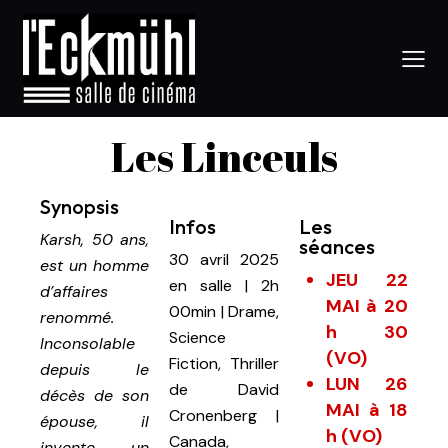
Les Linceuls
Synopsis
Infos
Les
Karsh, 50 ans,
séances
30 avril 2025
est un homme
JEU 22
en salle
|
2h
d’affaires
MAI à 20
00min
|
Drame,
renommé.
h 30
Science
Inconsolable
(VO)
Fiction, Thriller
depuis le
LUN 26
d
e
David
décès de son
MAI à 18
Cronenberg |
épouse, il
h (VO)
Canada,
invente un