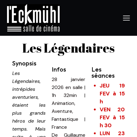
Les Légendaires
Synopsis
Infos
Les
Les
séances
28 janvier
Légendaires,
JEU 19
2026
en salle
|
intrépides
FEV à 15
1h 32min
|
aventuriers,
h
Animation,
étaient les
VEN 20
Aventure,
plus grands
FEV à 15
Fantastique |
héros de leur
h 30
France
temps. Mais
LUN 23
De
Guillaume
suite à une