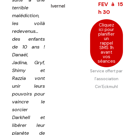
FEV à 15
Ivernel
terrible
h 30
malédiction,
les voilà
Cliquez
ici pour
redevenus…
planifier
un
des enfants
rappel
de 10 ans !
SMS 1h
avant
Danaël,
vos
séances
Jadina, Gryf,
Shimy et
Service offert par
Razzia vont
l’association
unir leurs
Cin’Eckmuhl
pouvoirs pour
vaincre le
sorcier
Darkhell et
libérer leur
planète de