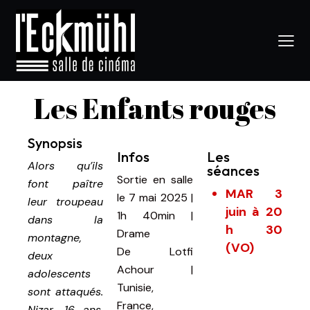
Les Enfants rouges
Synopsis
Infos
Les
Alors qu’ils
séances
Sortie en salle
font paître
MAR 3
le 7 mai 2025
|
leur troupeau
juin à 20
1h 40min
|
dans la
h 30
Drame
montagne,
(VO)
De
Lotfi
deux
Achour |
adolescents
Tunisie,
sont attaqués.
France,
Nizar, 16 ans,