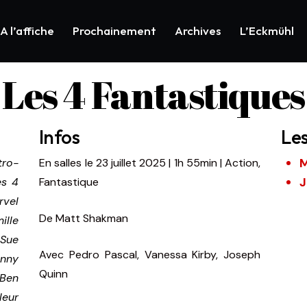
A l’affiche
Prochainement
Archives
L’Eckmühl
Les 4 Fantastiques
Infos
Le
M
tro-
En salles le 23 juillet 2025 | 1h 55min | Action,
J
es 4
Fantastique
rvel
De Matt Shakman
ille
 Sue
Avec Pedro Pascal, Vanessa Kirby, Joseph
nny
Quinn
Ben
leur