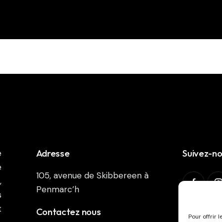
Adresse
Suivez-n
e
e
105, avenue de Skibbereen à
,
Penmarc’h
s
t
Abonnez-v
Contactez nous
Pour offrir 