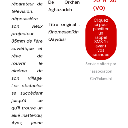
20 h 30
De
Orkhan
réparateur de
(VO)
Aghazadeh
télévision,
dépoussière
Cliquez
Titre original :
ici pour
son vieux
planifier
Kinomexanikin
un
projecteur
rappel
Qayidisi
35mm de l’ère
SMS 1h
avant
soviétique et
vos
séances
rêve de
rouvrir le
Service offert par
cinéma de
l’association
son village.
Cin’Eckmuhl
Les obstacles
se succèdent
jusqu’à ce
qu’il trouve un
allié inattendu,
Ayaz, jeune