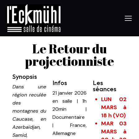
Le Retour du
projectionniste
Synopsis
Infos
Les
Dans une
séances
21 janvier 2026
région reculée
LUN 02
en salle
|
1h
des
MARS à
20min
|
montagnes du
18 h (VO)
Documentaire
Caucase, en
MAR 03
| France,
Azerbaïdjan,
MARS à
Allemagne
Samid,