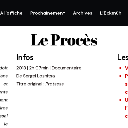
A l’affiche
Prochainement
Archives
L’Eckmühl
Le Procès
Infos
Le
V
doit
2018
|
2h 07min
|
Documentaire
P
dans
De
Sergei Loznitsa
s
 et
Titre original :
Protsess
c
ents
U
ment
l
ires
c
sai
, le