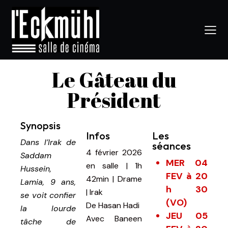
Le Gâteau du
Président
Synopsis
Infos
Les
Dans l’Irak de
séances
4 février 2026
Saddam
MER 04
en salle
|
1h
Hussein,
FEV à 20
42min
|
Drame
Lamia, 9 ans,
h 30
| Irak
se voit confier
(VO)
De
Hasan Hadi
la lourde
JEU 05
Avec
Baneen
tâche de