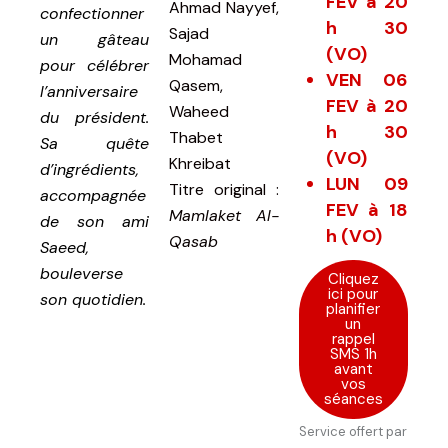
FEV à 20
Ahmad Nayyef,
confectionner
h 30
Sajad
un gâteau
(VO)
Mohamad
pour célébrer
VEN 06
Qasem,
l’anniversaire
FEV à 20
Waheed
du président.
h 30
Thabet
Sa quête
(VO)
Khreibat
d’ingrédients,
LUN 09
Titre original
:
accompagnée
FEV à 18
Mamlaket Al-
de son ami
h (VO)
Qasab
Saeed,
bouleverse
Cliquez
ici pour
son quotidien.
planifier
un
rappel
SMS 1h
avant
vos
séances
Service offert par