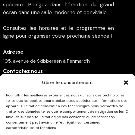
spéciaux. Plongez dans l’émotion du grand
écran dans une salle moderne et conviviale.
Consultez les horaires et le programme en
ligne pour organiser votre prochaine séance !
Adresse
105, avenue de Skibbereen à Penmarc’h
Contactez nous
cinema.penmarch@orange.fr
Gérer le consentement
06 70 00 64 41
Pour offrir les meilleures expériences, nous utilisons des technologies
telles que les cookies pour stocker et/ou accéder aux informations des
Suivez-nous
appareils. Le fait de consentir à ces technologies nous permettra de
traiter des données telles que le comportement de navigation ou les ID
uniques sur ce site. Le fait de ne pas consentir ou de retirer son
consentement peut avoir un effet négatif sur certaines
caractéristiques et fonctions.
Abonnez-vous à la newsletter !