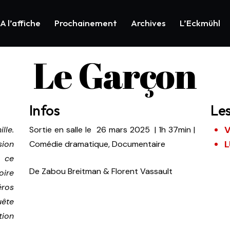
A l’affiche
Prochainement
Archives
L’Eckmühl
Le Garçon
Infos
Le
V
lle.
Sortie en salle le 26 mars 2025
|
1h 37min
|
L
sion
Comédie dramatique, Documentaire
: ce
De
Zabou Breitman & Florent Vassault
oire
́ros
ête
ction