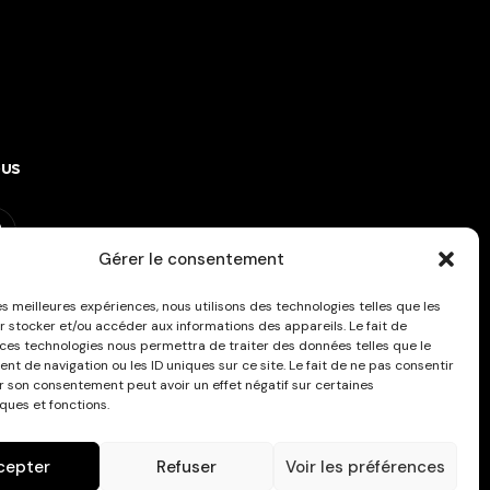
ous
Gérer le consentement
ous à la newsletter !
les meilleures expériences, nous utilisons des technologies telles que les
r stocker et/ou accéder aux informations des appareils. Le fait de
 ces technologies nous permettra de traiter des données telles que le
t de navigation ou les ID uniques sur ce site. Le fait de ne pas consentir
er son consentement peut avoir un effet négatif sur certaines
ques et fonctions.
cepter
Refuser
Voir les préférences