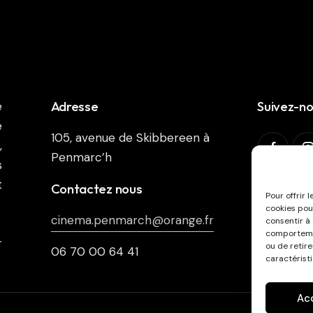
Adresse
Suivez-n
e
e
105, avenue de Skibbereen à
,
Penmarc’h
s
t
Abonnez-v
Contactez nous
Pour offrir 
cookies pou
cinema.penmarch@orange.fr
consentir à
comportemen
r
ou de retir
06 70 00 64 41
caractéristi
Ac