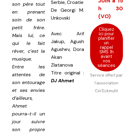
JUIN à 15
Serbie, Croatie
son père tout
h 30
De
Georgi M.
en prenant
(VO)
Unkovski
soin de son
petit frère.
Cliquez
Avec
Arif
ici pour
Mais lui, ce
planifier
Jakup, Agush
un
qui le fait
rappel
Agushev, Dora
rêver, c’est la
SMS 1h
avant
Akan
musique.
vos
Zlatanova
séances
Entre les
Titre original
:
attentes de
Service offert par
DJ Ahmet
son entourage
l’association
et ses envies
Cin’Eckmuhl
d’ailleurs,
Ahmet
pourra-t-il un
jour suivre
son propre