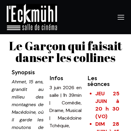
Le Garçon qui faisait
danser les collines
Synopsis
Infos
Les
Ahmet, 15 ans,
séances
3 juin 2026
en
grandit au
JEU 25
salle
|
1h 39min
milieu des
JUIN à
|
Comédie,
montagnes de
20 h 30
Drame, Musical
Macédoine, où
(VO)
| Macédoine
il garde les
DIM 28
Tchéquie,
moutons de