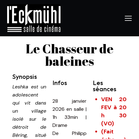
Le Chasseur de
baleines
Synopsis
Infos
Les
Leshka est un
séances
adolescent
VEN 20
28 janvier
qui vit dans
FEV à 20
2026
en salle
|
un village
h 30
1h 33min
|
isolé sur le
(VO)
Drame
détroit de
(Fait
De
Philipp
Béring, situé