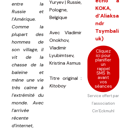
écho à
Yuryev | Russie,
entre la
KOKA,
Pologne,
Russie et
d’Aliaksa
Belgique
l’Amérique.
ndr
Comme la
Tsymbali
Avec
Vladimir
plupart des
uk)
Onokhov,
hommes de
Vladimir
son village, il
Cliquez
Lyubimtsev,
ici pour
vit de la
planifier
Kristina Asmus
un
chasse de la
rappel
baleine et
SMS 1h
avant
Titre original
:
mène une vie
vos
Kitoboy
séances
très calme à
l’extrémité du
Service offert par
monde. Avec
l’association
l’arrivée
Cin’Eckmuhl
récente
d’internet,