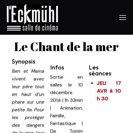
Le Chant de la mer
Synopsis
Infos
Les
Ben et Maïna
séances
Sortie en
vivent avec
JEU 17
salles le 10
leur père tout
AVR à 10
décembre
en haut d’un
h 30
2014
|
1h 33min
phare sur une
|
Animation,
petite île. Pour
Famille,
les protéger
Fantastique |
des dangers
De
Tomm
de la mer, leur