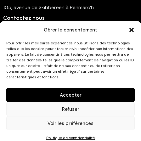
105, avenue de Skibbereen à Penmarc’h
Contactez nous
cinema.penmarch@orange.fr
Gérer le consentement
06 70 00 64 41
Pour offrir les meilleures expériences, nous utilisons des technologies
telles que les cookies pour stocker et/ou accéder aux informations des
Suivez-nous
appareils. Le fait de consentir à ces technologies nous permettra de
traiter des données telles que le comportement de navigation ou les ID
uniques sur ce site. Le fait de ne pas consentir ou de retirer son
consentement peut avoir un effet négatif sur certaines
caractéristiques et fonctions.
Abonnez-vous à la newsletter !
Accepter
Refuser
Voir les préférences
Cinéma Eckmühl © 2026. Tous droits réservés . Développé
Politique de confidentialité
par
Studio Graphique AP