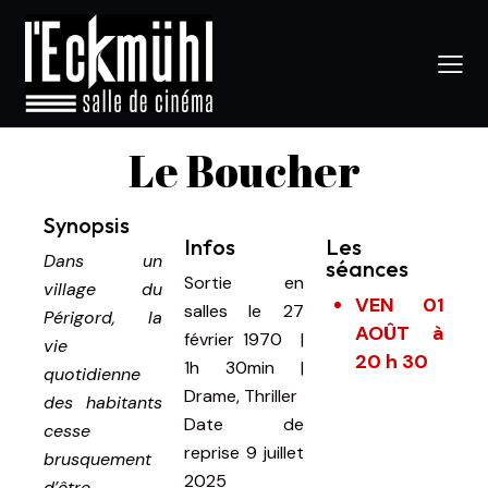
Le Boucher
Synopsis
Infos
Les
Dans un
séances
Sortie en
village du
VEN 01
salles le 27
Périgord, la
AOÛT à
février 1970
|
vie
20 h 30
1h 30min
|
quotidienne
Drame, Thriller
des habitants
Date de
cesse
reprise
9 juillet
brusquement
2025
d’être