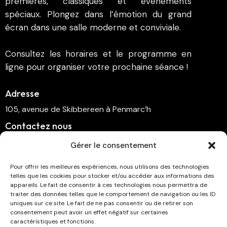
premières, classiques et événements
spéciaux. Plongez dans l’émotion du grand
écran dans une salle moderne et conviviale.
Consultez les horaires et le programme en
ligne pour organiser votre prochaine séance !
Adresse
105, avenue de Skibbereen à Penmarc’h
Contactez nous
cinema.penmarch@orange.fr
Gérer le consentement
06 70 00 64 41
Pour offrir les meilleures expériences, nous utilisons des technologies
telles que les cookies pour stocker et/ou accéder aux informations des
Suivez-nous
appareils. Le fait de consentir à ces technologies nous permettra de
traiter des données telles que le comportement de navigation ou les ID
uniques sur ce site. Le fait de ne pas consentir ou de retirer son
consentement peut avoir un effet négatif sur certaines
caractéristiques et fonctions.