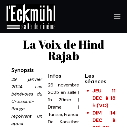
La Voix de Hind
Rajab
Synopsis
Infos
Les
29 janvier
séances
26 novembre
2024. Les
JEU 11
2025
en salle
|
bénévoles du
DEC à 18
1h 29min
|
Croissant-
h (VO)
Drame |
Rouge
DIM 14
Tunisie, France
reçoivent un
DEC à
De
Kaouther
appel