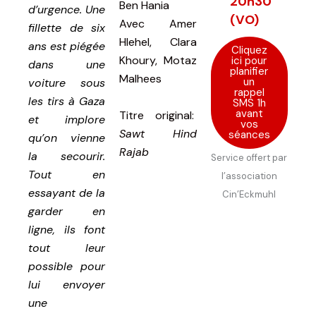
20h30
Ben Hania
d’urgence. Une
(VO)
Avec
Amer
fillette de six
Hlehel, Clara
ans est piégée
Cliquez
Khoury, Motaz
ici pour
dans une
planifier
Malhees
un
voiture sous
rappel
les tirs à Gaza
SMS 1h
avant
Titre original:
et implore
vos
Sawt Hind
séances
qu’on vienne
Rajab
la secourir.
Service offert par
Tout en
l’association
essayant de la
Cin’Eckmuhl
garder en
ligne, ils font
tout leur
possible pour
lui envoyer
une