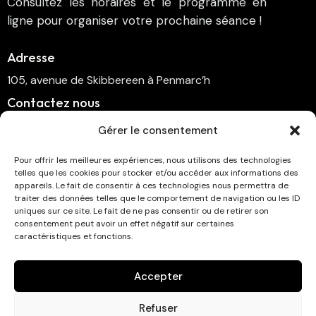
Consultez les horaires et le programme en
ligne pour organiser votre prochaine séance !
Adresse
105, avenue de Skibbereen à Penmarc’h
Contactez nous
cinema.penmarch@orange.fr
Gérer le consentement
06 70 00 64 41
Pour offrir les meilleures expériences, nous utilisons des technologies
telles que les cookies pour stocker et/ou accéder aux informations des
Suivez-nous
appareils. Le fait de consentir à ces technologies nous permettra de
traiter des données telles que le comportement de navigation ou les ID
uniques sur ce site. Le fait de ne pas consentir ou de retirer son
consentement peut avoir un effet négatif sur certaines
caractéristiques et fonctions.
Abonnez-vous à la newsletter !
Accepter
Refuser