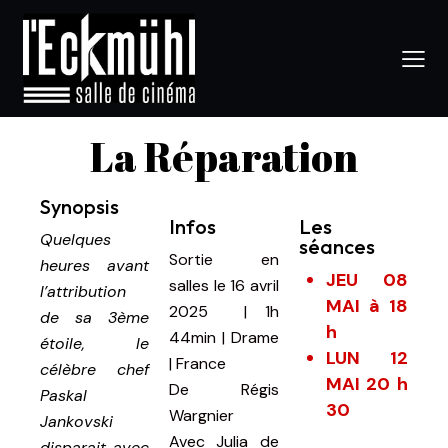
La Réparation
Synopsis
Infos
Les
Quelques
séances
Sortie en
heures avant
JEU 08
salles le 16 avril
l’attribution
MAI à 18
2025
|
1h
de sa 3ème
h
44min
|
Drame
étoile, le
LUN 12
| France
célèbre chef
MAI 20 h
De
Régis
Paskal
30
Wargnier
Jankovski
Avec
Julia de
disparait avec