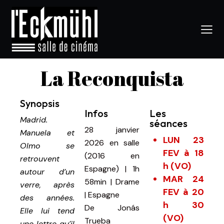
La Reconquista
Synopsis
Infos
Les
Madrid.
séances
28 janvier
Manuela et
LUN 23
2026
en salle
Olmo se
FEV à 18
(2016 en
retrouvent
h (VO)
Espagne)
|
1h
autour d’un
MAR 24
58min
|
Drame
verre, après
FEV à 20
| Espagne
des années.
h 30
De
Jonás
Elle lui tend
(VO)
Trueba
une lettre qu’il