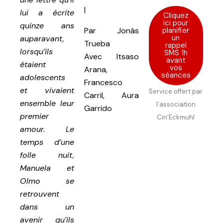
|
lui a écrite
Cliquez
ici pour
quinze ans
planifier
Par
Jonás
un
auparavant,
Trueba
rappel
lorsqu’ils
SMS 1h
Avec
Itsaso
avant
étaient
vos
Arana,
séances
adolescents
Francesco
et vivaient
Service offert par
Carril, Aura
ensemble leur
l’association
Garrido
premier
Cin’Eckmuhl
amour. Le
temps d’une
folle nuit,
Manuela et
Olmo se
retrouvent
dans un
avenir qu’ils