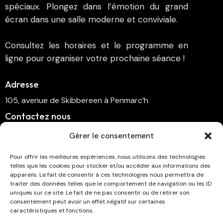
spéciaux. Plongez dans l’émotion du grand
écran dans une salle moderne et conviviale.
Consultez les horaires et le programme en
ligne pour organiser votre prochaine séance !
Adresse
105, avenue de Skibbereen à Penmarc’h
Contactez nous
cinema.penmarch@orange.fr
Gérer le consentement
06 70 00 64 41
Pour offrir les meilleures expériences, nous utilisons des technologies
telles que les cookies pour stocker et/ou accéder aux informations des
Suivez-nous
appareils. Le fait de consentir à ces technologies nous permettra de
traiter des données telles que le comportement de navigation ou les ID
uniques sur ce site. Le fait de ne pas consentir ou de retirer son
consentement peut avoir un effet négatif sur certaines
caractéristiques et fonctions.
Abonnez-vous à la newsletter !