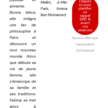
Cliquez
Melliti, Ji-Min
ici pour
aimante.
planifier
Park, Amina
un
Bonne élève,
Ben Mohamed
rappel
elle intègre
SMS 1h
avant
une fac de
vos
séances
philosophie à
Paris et
Service offert par
découvre un
l’association
tout nouveau
Cin’Eckmuhl
monde. Alors
que débute sa
vie de jeune
femme, elle
s’émancipe de
sa famille et
ses traditions.
Fatima se met
alors à