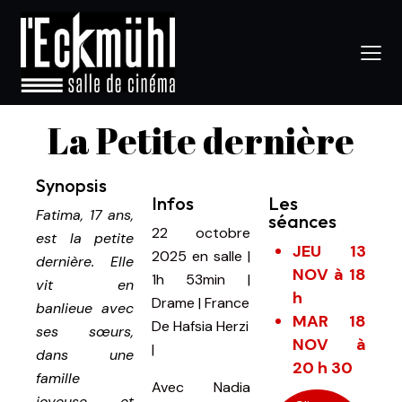
La Petite dernière
Synopsis
Infos
Les
Fatima, 17 ans,
séances
22 octobre
est la petite
JEU 13
2025
en salle
|
dernière. Elle
NOV à 18
1h 53min
|
vit en
h
Drame | France
banlieue avec
MAR 18
De
Hafsia Herzi
ses sœurs,
NOV à
|
dans une
20 h 30
famille
Avec
Nadia
joyeuse et