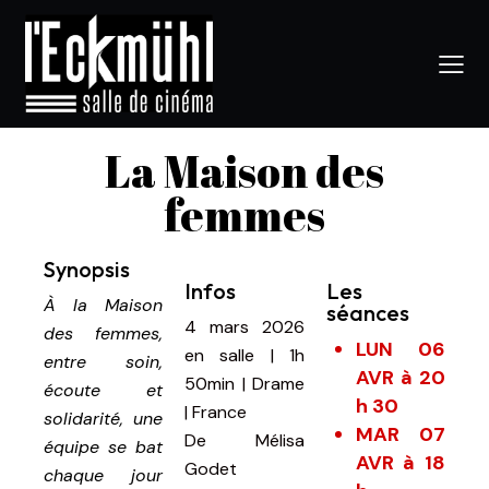
La Maison des
femmes
Synopsis
Infos
Les
À la Maison
séances
4 mars 2026
des femmes,
LUN 06
en salle
|
1h
entre soin,
AVR à 20
50min
|
Drame
écoute et
h 30
| France
solidarité, une
MAR 07
De
Mélisa
équipe se bat
AVR à 18
Godet
chaque jour