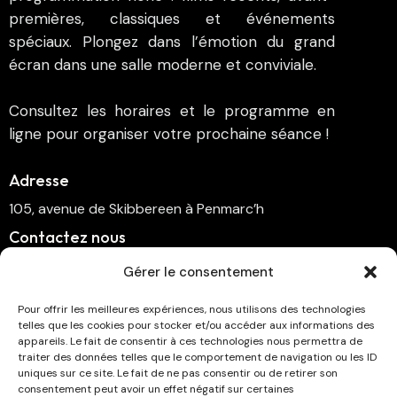
premières, classiques et événements
spéciaux. Plongez dans l’émotion du grand
écran dans une salle moderne et conviviale.
Consultez les horaires et le programme en
ligne pour organiser votre prochaine séance !
Adresse
105, avenue de Skibbereen à Penmarc’h
Contactez nous
cinema.penmarch@orange.fr
Gérer le consentement
06 70 00 64 41
Pour offrir les meilleures expériences, nous utilisons des technologies
telles que les cookies pour stocker et/ou accéder aux informations des
Suivez-nous
appareils. Le fait de consentir à ces technologies nous permettra de
traiter des données telles que le comportement de navigation ou les ID
uniques sur ce site. Le fait de ne pas consentir ou de retirer son
consentement peut avoir un effet négatif sur certaines