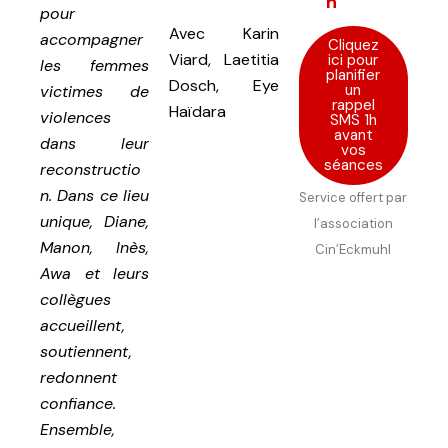
h
pour
Avec
Karin
accompagner
Cliquez
Viard, Laetitia
ici pour
les femmes
planifier
Dosch, Eye
un
victimes de
rappel
Haïdara
violences
SMS 1h
avant
dans leur
vos
séances
reconstructio
n. Dans ce lieu
Service offert par
unique, Diane,
l’association
Manon, Inès,
Cin’Eckmuhl
Awa et leurs
collègues
accueillent,
soutiennent,
redonnent
confiance.
Ensemble,