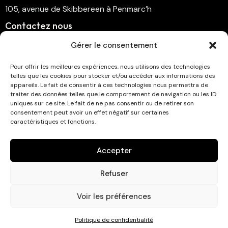
105, avenue de Skibbereen à Penmarc’h
Contactez nous
cinema.penmarch@orange.fr
Gérer le consentement
06 70 00 64 41
Pour offrir les meilleures expériences, nous utilisons des technologies
telles que les cookies pour stocker et/ou accéder aux informations des
Suivez-nous
appareils. Le fait de consentir à ces technologies nous permettra de
traiter des données telles que le comportement de navigation ou les ID
uniques sur ce site. Le fait de ne pas consentir ou de retirer son
consentement peut avoir un effet négatif sur certaines
caractéristiques et fonctions.
Abonnez-vous à la newsletter !
Accepter
Refuser
Voir les préférences
Cinéma Eckmühl © 2026. Tous droits réservés . Développé
Politique de confidentialité
par
Studio Graphique AP