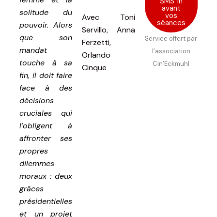
SMS 1h
avant
solitude du
vos
Avec
Toni
séances
pouvoir. Alors
Servillo, Anna
que son
Service offert par
Ferzetti,
mandat
l’association
Orlando
touche à sa
Cin’Eckmuhl
Cinque
fin, il doit faire
face à des
décisions
cruciales qui
l’obligent à
affronter ses
propres
dilemmes
moraux : deux
grâces
présidentielles
et un projet