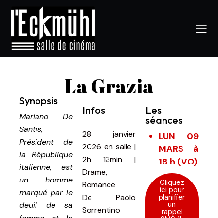
La Grazia
Synopsis
Infos
Les
Mariano De
séances
Santis,
28 janvier
LUN 09
Président de
2026
en salle
|
MARS à
la République
2h 13min
|
18 h (VO)
italienne, est
Drame,
un homme
Cliquez
Romance
ici pour
marqué par le
planifier
De
Paolo
un
deuil de sa
Sorrentino
rappel
femme et la